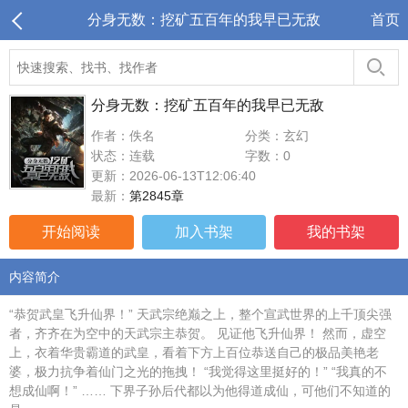
分身无数：挖矿五百年的我早已无敌
首页
分身无数：挖矿五百年的我早已无敌
作者：佚名
分类：玄幻
状态：连载
字数：0
更新：2026-06-13T12:06:40
最新：
第2845章
开始阅读
加入书架
我的书架
内容简介
“恭贺武皇飞升仙界！” 天武宗绝巅之上，整个宣武世界的上千顶尖强
者，齐齐在为空中的天武宗主恭贺。 见证他飞升仙界！ 然而，虚空
上，衣着华贵霸道的武皇，看着下方上百位恭送自己的极品美艳老
婆，极力抗争着仙门之光的拖拽！ “我觉得这里挺好的！” “我真的不
想成仙啊！” …… 下界子孙后代都以为他得道成仙，可他们不知道的