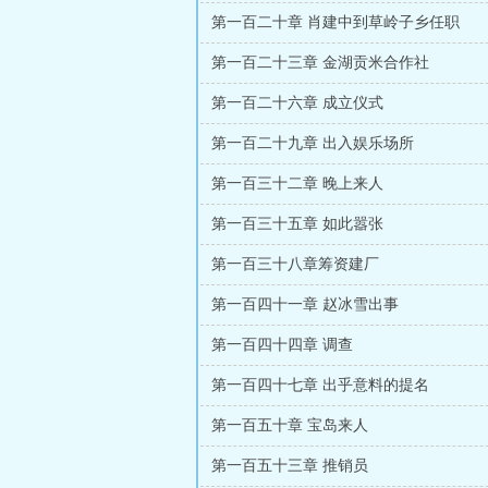
第一百二十章 肖建中到草岭子乡任职
第一百二十三章 金湖贡米合作社
第一百二十六章 成立仪式
第一百二十九章 出入娱乐场所
第一百三十二章 晚上来人
第一百三十五章 如此嚣张
第一百三十八章筹资建厂
第一百四十一章 赵冰雪出事
第一百四十四章 调查
第一百四十七章 出乎意料的提名
第一百五十章 宝岛来人
第一百五十三章 推销员