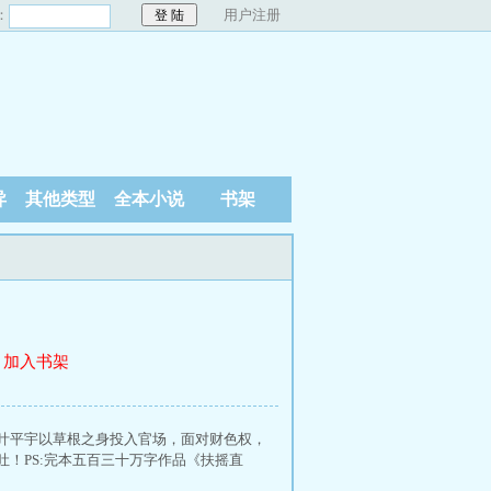
：
用户注册
异
其他类型
全本小说
书架
加入书架
叶平宇以草根之身投入官场，面对财色权，
！PS:完本五百三十万字作品《扶摇直