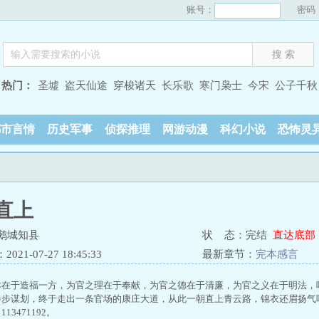
账号：
密码
热门：
圣墟
盗天仙途
穿梭诸天
长乐歌
寒门枭士
今宋
公子千秋
都市言情
历史军事
侦探推理
网游动漫
科幻小说
恐怖灵
直上
鹅城知县
状 态：完结
直达底部
21-07-27 18:45:33
最新章节：
完本感言
本在于造福一方，为官之理在于奉献，为官之德在于清廉，为官之义在于明法，
步谋划，终于走出一条官场的康庄大道，从此一朝直上青云路，锦衣还眉扬气吐
13471192。