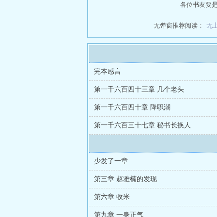
各位书友要
无弹窗推荐阅读：
无
完本感言
第一千六百四十三章 几个老头
第一千六百四十章 降职潮
第一千六百三十七章 秘书长换人
少发了一章
第三章 赵雅楠的发现
第六章 收米
第九章 一身正气