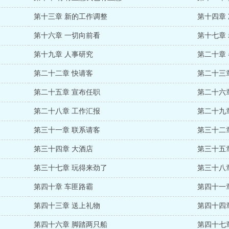
第十三章 新的工作调整
第十四章
第十六章 一切向前看
第十七章
第十九章 人事研究
第二十章
第二十二章 快请客
第二十三
第二十五章 宣布任职
第二十六
第二十八章 工作汇报
第二十九
第三十一章 联系请客
第三十二
第三十四章 大酒店
第三十五
第三十七章 玩得来劲了
第三十八
第四十章 车匪路霸
第四十一章
第四十三章 送上礼物
第四十四
第四十六章 脚踏两只船
第四十七