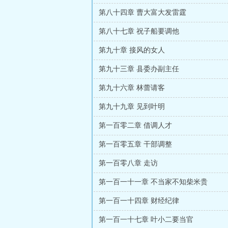
第八十四章 曹大富大发雷霆
第八十七章 祝子船要调他
第九十章 接风的女人
第九十三章 县委办副主任
第九十六章 林蕾请客
第九十九章 见到叶明
第一百零二章 借调人才
第一百零五章 干部调整
第一百零八章 走访
第一百一十一章 不当家不知柴米贵
第一百一十四章 财经纪律
第一百一十七章 叶小二要当官