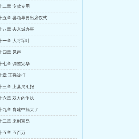
十二章 专款专用
十五章 县领导要出席仪式
十八章 去京城办事
十一章 大将军叶
十四章 风声
十七章 调整完毕
十章 王强被打
十三章 上县局汇报
十六章 双方的争执
十九章 肖建中搞大了
十二章 来到宝岛
十五章 五百万