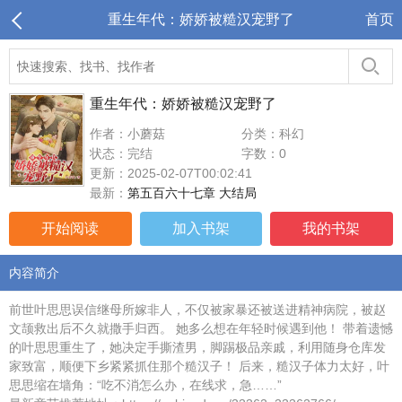
重生年代：娇娇被糙汉宠野了
首页
重生年代：娇娇被糙汉宠野了
作者：小蘑菇
分类：科幻
状态：完结
字数：0
更新：2025-02-07T00:02:41
最新：
第五百六十七章 大结局
开始阅读
加入书架
我的书架
内容简介
前世叶思思误信继母所嫁非人，不仅被家暴还被送进精神病院，被赵
文颉救出后不久就撒手归西。 她多么想在年轻时候遇到他！ 带着遗憾
的叶思思重生了，她决定手撕渣男，脚踢极品亲戚，利用随身仓库发
家致富，顺便下乡紧紧抓住那个糙汉子！ 后来，糙汉子体力太好，叶
思思缩在墙角：“吃不消怎么办，在线求，急……”