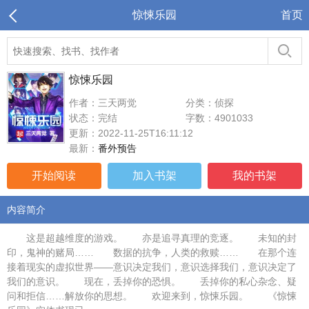
惊悚乐园
首页
惊悚乐园
作者：三天两觉
分类：侦探
状态：完结
字数：4901033
更新：2022-11-25T16:11:12
最新：
番外预告
开始阅读
加入书架
我的书架
内容简介
这是超越维度的游戏。 亦是追寻真理的竞逐。 未知的封
印，鬼神的赌局…… 数据的抗争，人类的救赎…… 在那个连
接着现实的虚拟世界——意识决定我们，意识选择我们，意识决定了
我们的意识。 现在，丢掉你的恐惧。 丢掉你的私心杂念、疑
问和拒信……解放你的思想。 欢迎来到，惊悚乐园。 《惊悚