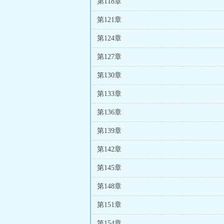
第118章
第121章
第124章
第127章
第130章
第133章
第136章
第139章
第142章
第145章
第148章
第151章
第154章