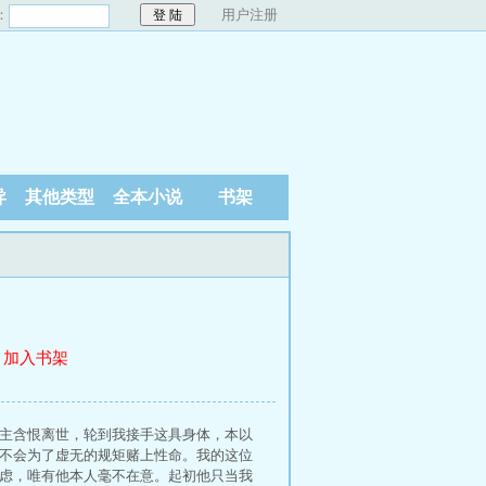
：
用户注册
异
其他类型
全本小说
书架
加入书架
原主含恨离世，轮到我接手这具身体，本以
从不会为了虚无的规矩赌上性命。我的这位
焦虑，唯有他本人毫不在意。起初他只当我