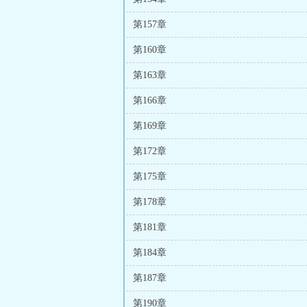
第157章
第160章
第163章
第166章
第169章
第172章
第175章
第178章
第181章
第184章
第187章
第190章