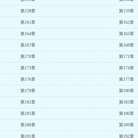
第158章
第159章
第161章
第162章
第164章
第165章
第167章
第168章
第170章
第171章
第173章
第174章
第176章
第177章
第179章
第180章
第182章
第183章
第185章
第186章
第188章
第189章
第191章
第192章