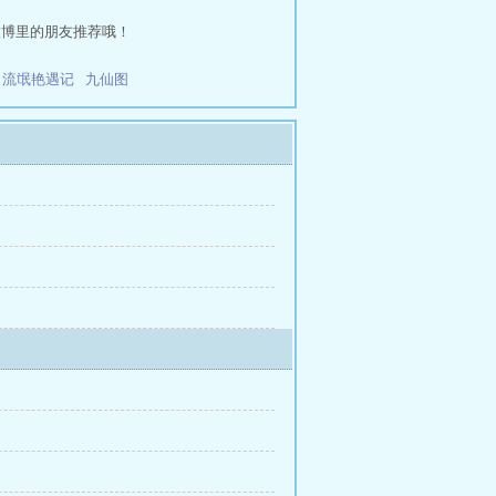
微博里的朋友推荐哦！
流氓艳遇记
九仙图