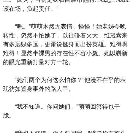
该在场，负起责任。”
“嗯。”萌萌木然无表情。怪怪！她老姊今晚
转性，忽然不怕她了。以往碰着火大，维箴素来
有多远躲多远，更甭说挺身而出扮英雄。难得啊
难得！显然半裸男的存在性不容小觑。她以崭新
的眼光重新打量对方一轮。
“她们两个为何这么怕你？”他漫不在乎的表
现彷如置身事外的路人甲。
“我不知道。你问她们。”萌萌回答得也干
脆。