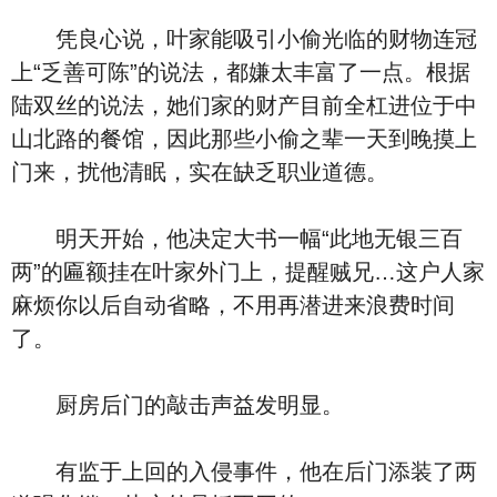
凭良心说，叶家能吸引小偷光临的财物连冠
上“乏善可陈”的说法，都嫌太丰富了一点。根据
陆双丝的说法，她们家的财产目前全杠进位于中
山北路的餐馆，因此那些小偷之辈一天到晚摸上
门来，扰他清眠，实在缺乏职业道德。
明天开始，他决定大书一幅“此地无银三百
两”的匾额挂在叶家外门上，提醒贼兄…这户人家
麻烦你以后自动省略，不用再潜进来浪费时间
了。
厨房后门的敲击声益发明显。
有监于上回的入侵事件，他在后门添装了两