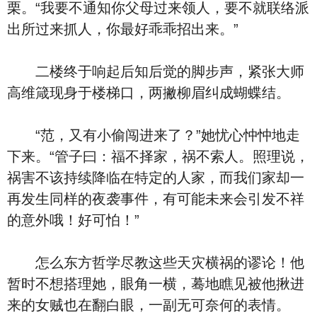
栗。“我要不通知你父母过来领人，要不就联络派
出所过来抓人，你最好乖乖招出来。”
二楼终于响起后知后觉的脚步声，紧张大师
高维箴现身于楼梯口，两撇柳眉纠成蝴蝶结。
“范，又有小偷闯进来了？”她忧心忡忡地走
下来。“管子曰：福不择家，祸不索人。照理说，
祸害不该持续降临在特定的人家，而我们家却一
再发生同样的夜袭事件，有可能未来会引发不祥
的意外哦！好可怕！”
怎么东方哲学尽教这些天灾横祸的谬论！他
暂时不想搭理她，眼角一横，蓦地瞧见被他揪进
来的女贼也在翻白眼，一副无可奈何的表情。