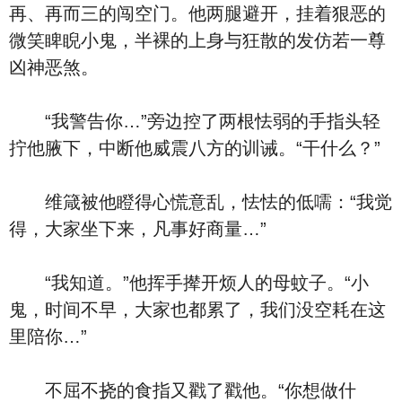
再、再而三的闯空门。他两腿避开，挂着狠恶的
微笑睥睨小鬼，半裸的上身与狂散的发仿若一尊
凶神恶煞。
“我警告你…”旁边控了两根怯弱的手指头轻
拧他腋下，中断他威震八方的训诫。“干什么？”
维箴被他瞪得心慌意乱，怯怯的低嚅：“我觉
得，大家坐下来，凡事好商量…”
“我知道。”他挥手撵开烦人的母蚊子。“小
鬼，时间不早，大家也都累了，我们没空耗在这
里陪你…”
不屈不挠的食指又戳了戳他。“你想做什