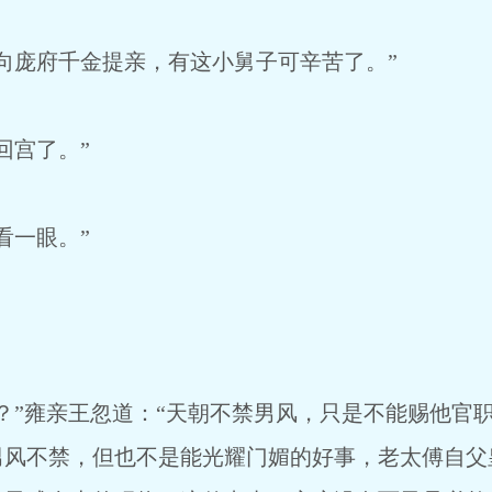
庞府千金提亲，有这小舅子可辛苦了。”
宫了。”
一眼。”
”雍亲王忽道：“天朝不禁男风，只是不能赐他官
男风不禁，但也不是能光耀门媚的好事，老太傅自父