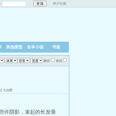
：
用户注册
异
其他类型
全本小说
书架
翻页
夜间
记
九仙图
些许阴影，束起的长发垂