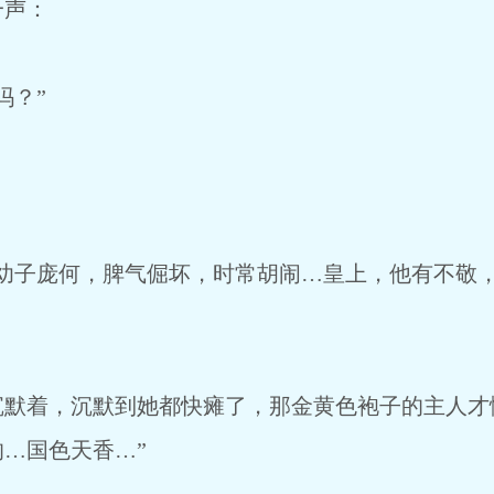
声：
？”
子庞何，脾气倔坏，时常胡闹…皇上，他有不敬，
着，沉默到她都快瘫了，那金黄色袍子的主人才慢
…国色天香…”