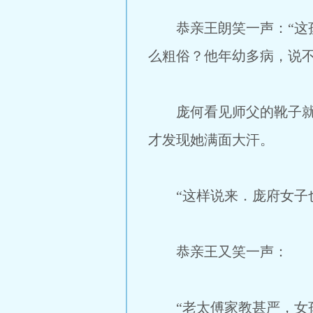
恭亲王朗笑一声：“这孩
么粗俗？他年幼多病，说不
庞何看见师父的靴子就停
才发现她满面大汗。
“这样说来．庞府女子也
恭亲王又笑一声：
“老太傅家教甚严，女孩