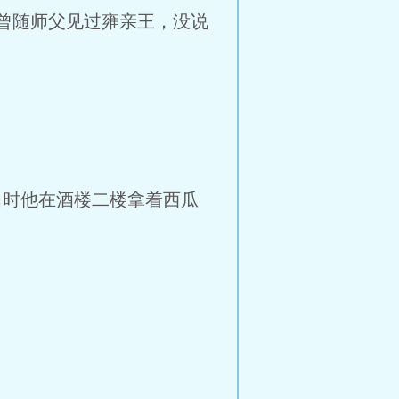
曾随师父见过雍亲王，没说
当时他在酒楼二楼拿着西瓜