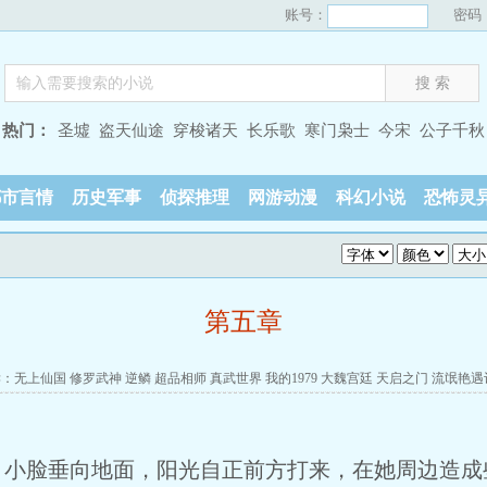
账号：
密码
热门：
圣墟
盗天仙途
穿梭诸天
长乐歌
寒门枭士
今宋
公子千秋
都市言情
历史军事
侦探推理
网游动漫
科幻小说
恐怖灵
第五章
读：
无上仙国
修罗武神
逆鳞
超品相师
真武世界
我的1979
大魏宫廷
天启之门
流氓艳遇
脸垂向地面，阳光自正前方打来，在她周边造成