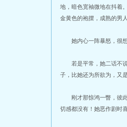
地，暗色宽袖微地在抖着。
金黄色的袍摆，成熟的男
她内心一阵暴怒，很想冲
若是平常，她二话不说就
子，比她还为所欲为，又
刚才那惊鸿一瞥，彼此昭
切感都没有！她恶作剧时