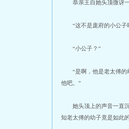
恭亲王自她头顶微讶一
“这不是庞府的小公子吗
“小公子？”
“是啊，他是老太傅的幼
他吧。”
她头顶上的声音一直沉默
知老太傅的幼子竟是如此的