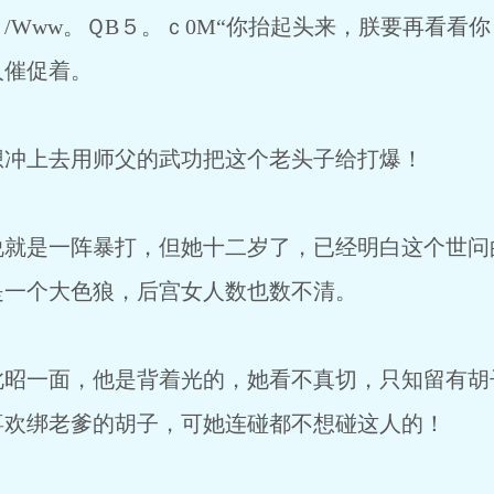
/Www。ＱВ５。ｃ0М“你抬起头来，朕要再看看
人催促着。
上去用师父的武功把这个老头子给打爆！
是一阵暴打，但她十二岁了，已经明白这个世问
是一个大色狼，后宫女人数也数不清。
一面，他是背着光的，她看不真切，只知留有胡
喜欢绑老爹的胡子，可她连碰都不想碰这人的！