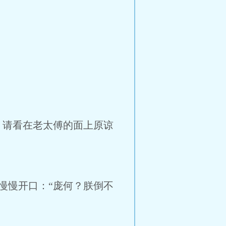
请看在老太傅的面上原谅
慢开口：“庞何？朕倒不