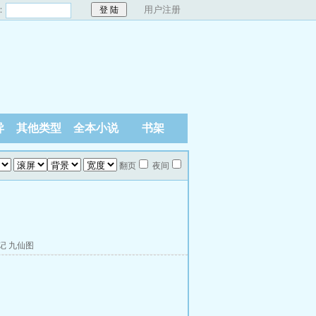
：
用户注册
异
其他类型
全本小说
书架
翻页
夜间
记
九仙图