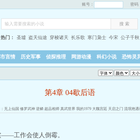
账号：
密码
热门：
圣墟
盗天仙途
穿梭诸天
长乐歌
寒门枭士
今宋
公子千秋
都市言情
历史军事
侦探推理
网游动漫
科幻小说
恐怖灵
第4章 04歇后语
读：
无上仙国
修罗武神
逆鳞
超品相师
真武世界
我的1979
大魏宫廷
天启之门
流氓艳遇
实——工作会使人倒霉。