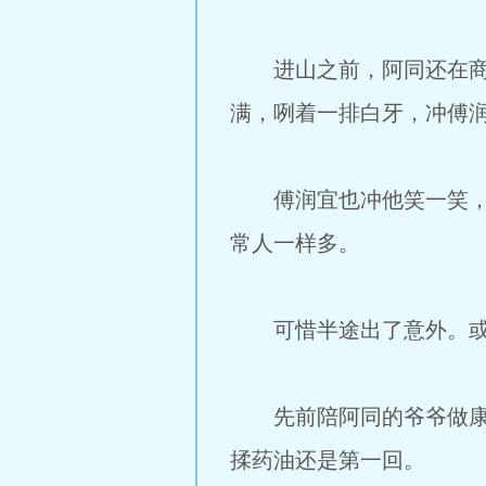
进山之前，阿同还在商业
满，咧着一排白牙，冲傅
傅润宜也冲他笑一笑，想
常人一样多。
可惜半途出了意外。或许
先前陪阿同的爷爷做康复
揉药油还是第一回。