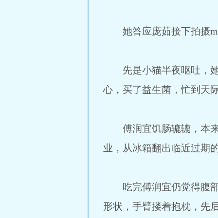
她答应庞茹接下拍摄mv
先是小猫半夜呕吐，她手
心，买了益生菌，忙到天
傅润宜饥肠辘辘，本来打
业，从冰箱翻出临近过期
吃完傅润宜仍觉得腹部空
形状，手臂搂着抱枕，先