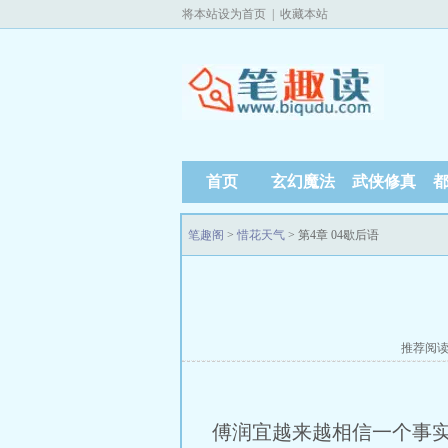
将本站设为首页
|
收藏本站
首页
玄幻魔法
武侠修真
笔趣阁
>
惜花天气
> 第4章 04歇后语
推荐阅
傅润宜越来越相信一个事